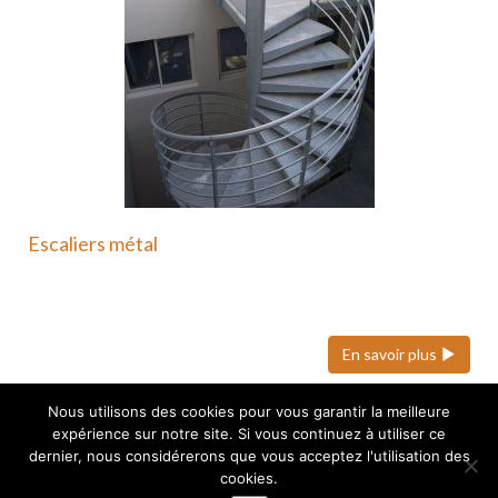
Escaliers métal
Nous pouvons réaliser des escaliers colimaçons
(hélicoïdaux), quart tournant et…
En savoir plus
Nous utilisons des cookies pour vous garantir la meilleure
expérience sur notre site. Si vous continuez à utiliser ce
webdesign : Adgence
dernier, nous considérerons que vous acceptez l'utilisation des
cookies.
Copyright © 2026 marconnet-sarl.fr - Tout droits réservés
-