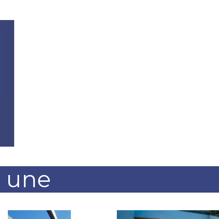
a une