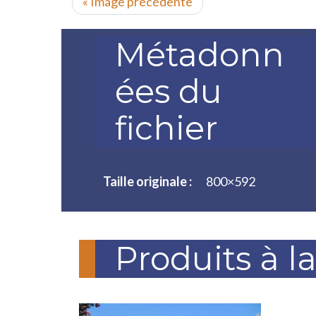
« Image précédente
Métadonn
ées du
fichier
Taille originale :
800×592
Produits à l