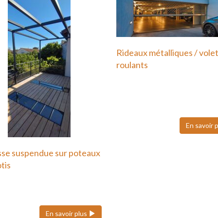
Rideaux métalliques / vole
roulants
Nous faisons également
confiance à Hôrmann pour
volets roulants…
En savoir 
sse suspendue sur poteaux
otis
errasse suspendue ou sur
ux en métal est une…
En savoir plus