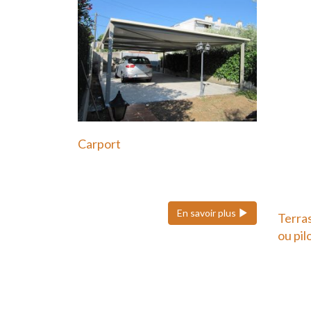
Carport
Le carport en acier est une
solution moderne et durable…
En savoir plus
Terra
ou pil
Une t
potea