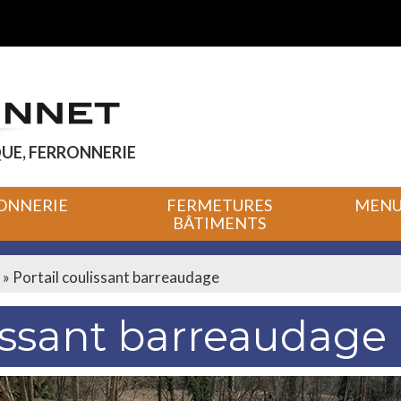
UE, FERRONNERIE
ONNERIE
FERMETURES
MENUI
BÂTIMENTS
»
Portail coulissant barreaudage
lissant barreaudage