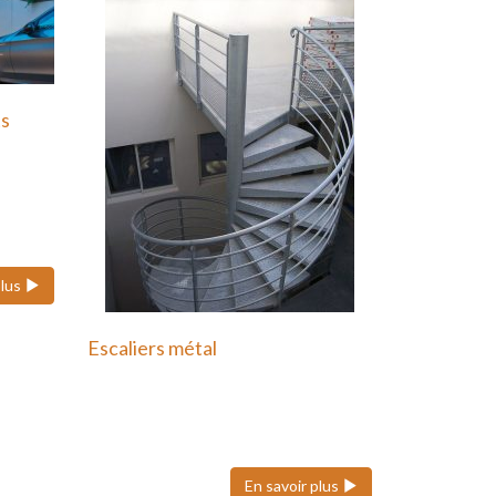
ts
 ses
plus
Escaliers métal
Nous pouvons réaliser des
escaliers colimaçons
(hélicoïdaux), quart tournant et…
En savoir plus