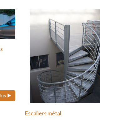
ts
 ses
plus
Escaliers métal
Nous pouvons réaliser des
escaliers colimaçons
(hélicoïdaux), quart tournant et…