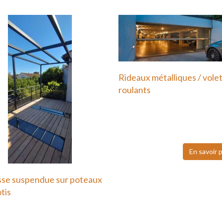
Rideaux métalliques / vole
roulants
Nous faisons également
confiance à Hôrmann pour
volets roulants…
En savoir 
sse suspendue sur poteaux
otis
errasse suspendue ou sur
ux en métal est une…