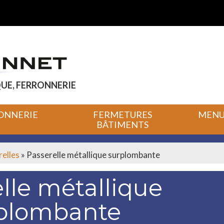
UE, FERRONNERIE
ONNERIE
FERMETURES
MENUI
BÂTIMENTS
relles
»
Passerelle métallique surplombante
lle métallique
plombante