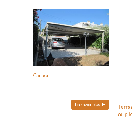
Carport
Le carport en acier est une
solution moderne et durable…
En savoir plus
Terra
ou pil
Une t
potea