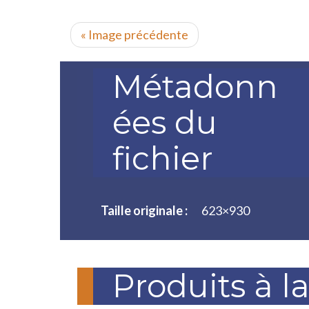
« Image précédente
Métadonn
ées du
fichier
Taille originale :
623×930
Produits à l