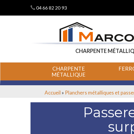
04 66 82 20 93
CHARPENTE MÉTALLIQ
ALLER
ALLER
CHARPENTE
FERR
AU
AU
MÉTALLIQUE
CONTENU
CONTENU
PRINCIPAL
SECONDAIRE
Accueil
»
Planchers métalliques et passe
Passere
sur