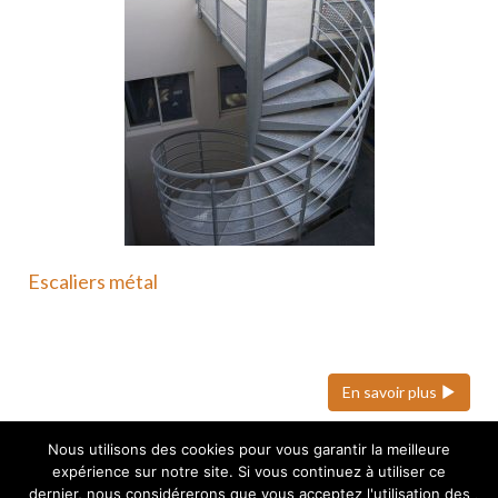
Escaliers métal
Nous pouvons réaliser des escaliers colimaçons
(hélicoïdaux), quart tournant et…
En savoir plus
Nous utilisons des cookies pour vous garantir la meilleure
expérience sur notre site. Si vous continuez à utiliser ce
webdesign : Adgence
dernier, nous considérerons que vous acceptez l'utilisation des