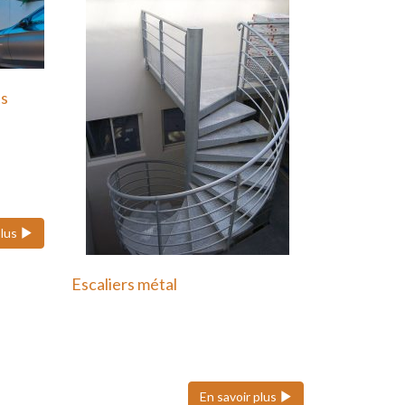
ts
 ses
plus
Escaliers métal
Nous pouvons réaliser des
escaliers colimaçons
(hélicoïdaux), quart tournant et…
En savoir plus