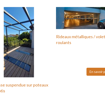
Rideaux métalliques / vole
roulants
Nous faisons également
confiance à Hôrmann pour
volets roulants…
En savoir 
sse suspendue sur poteaux
otis
errasse suspendue ou sur
ux en métal est une…