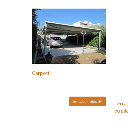
Carport
Le carport en acier est une
solution moderne et durable…
En savoir plus
Terra
ou pil
Une t
potea