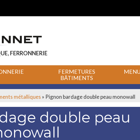
UE, FERRONNERIE
ONNERIE
FERMETURES
MENUI
BÂTIMENTS
iments métalliques
»
Pignon bardage double peau monowall
dage double peau
onowall