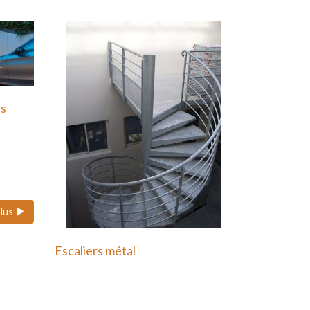
ts
 ses
plus
Escaliers métal
Nous pouvons réaliser des
escaliers colimaçons
(hélicoïdaux), quart tournant et…