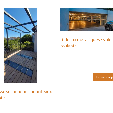
Rideaux métalliques / vole
roulants
Nous faisons également
confiance à Hôrmann pour
volets roulants…
En savoir 
sse suspendue sur poteaux
otis
errasse suspendue ou sur
ux en métal est une…