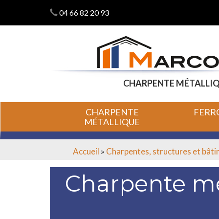
04 66 82 20 93
CHARPENTE MÉTALLIQ
ALLER
ALLER
CHARPENTE
FERR
AU
AU
MÉTALLIQUE
CONTENU
CONTENU
PRINCIPAL
SECONDAIRE
Accueil
»
Charpentes, structures et bât
Charpente mét