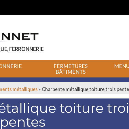
UE, FERRONNERIE
ONNERIE
FERMETURES
MENUI
BÂTIMENTS
iments métalliques
»
Charpente métallique toiture trois pent
allique toiture troi
pentes