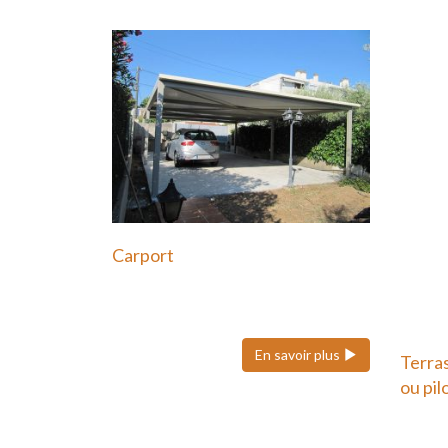
Carport
Le carport en acier est une
solution moderne et durable…
En savoir plus
Terra
ou pil
Une t
potea