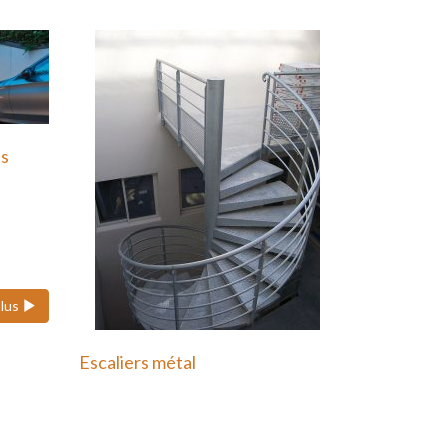
ts
 ses
plus
Escaliers métal
Nous pouvons réaliser des
escaliers colimaçons
(hélicoïdaux), quart tournant et…