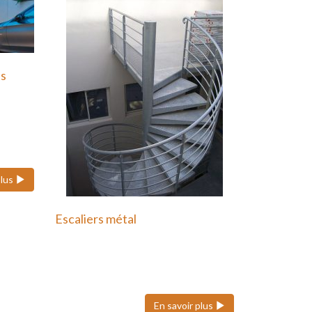
ts
 ses
plus
Escaliers métal
Nous pouvons réaliser des
escaliers colimaçons
(hélicoïdaux), quart tournant et…
En savoir plus