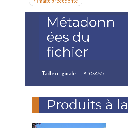
« Image précédente
Métadonn
ées du
fichier
Taille originale :
800×450
Produits à l