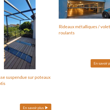
Rideaux métalliques / vole
roulants
Nous faisons également
confiance à Hôrmann pour
volets roulants…
En savoir 
sse suspendue sur poteaux
otis
errasse suspendue ou sur
ux en métal est une…
En savoir plus