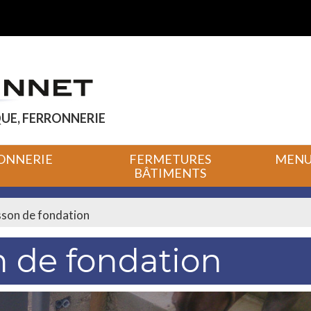
UE, FERRONNERIE
ONNERIE
FERMETURES
MENUI
BÂTIMENTS
sson de fondation
n de fondation