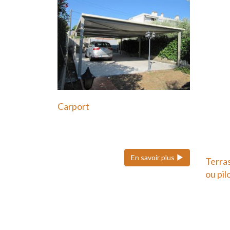
Carport
Le carport en acier est une
solution moderne et durable…
En savoir plus
Terra
ou pil
Une t
potea